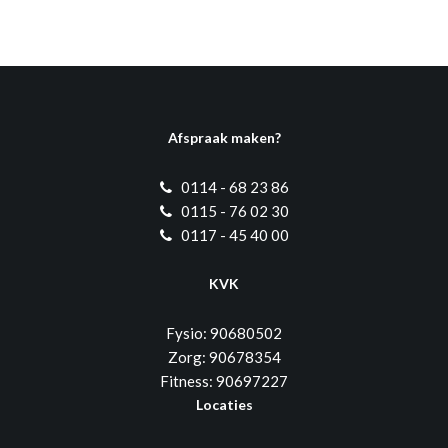
Afspraak maken?
0114 - 68 23 86
0115 - 76 02 30
0117 - 45 40 00
KVK
Fysio: 90680502
Zorg: 90678354
Fitness: 90697227
Locaties