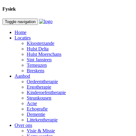
Fysiek
Toggle navigation
Home
Locaties
Kloosterzande
Hulst Delta
Hulst Moerschans
Sint Jansteen
Terneuzen
Breskens
Aanbod
Oedeemtherapie
Ergotherapie
Kinderoefentherapie
Steunkousen
Acne
Echografie
Dementie
Littekentherapie
Over ons
Visie & Missie