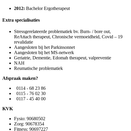
2012:
Bachelor Ergotherapeut
Extra specialisaties
Stressgerelateerde problematiek bv. Burn- / bore out,
ReAttach therapeut, Chronische vermoeidheid, Covid – 19
revalidatie
Aangesloten bij het Parkinsonnet
Aangesloten bij het MS-netwerk
Geriatrie, Dementie, Edomah therapeut, valpreventie
NAH
Reumatische problematiek
Afspraak maken?
0114 - 68 23 86
0115 - 76 02 30
0117 - 45 40 00
KVK
Fysio: 90680502
Zorg: 90678354
Fitness: 90697227