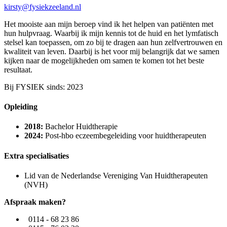
kirsty@fysiekzeeland.nl
Het mooiste aan mijn beroep vind ik het helpen van patiënten met
hun hulpvraag. Waarbij ik mijn kennis tot de huid en het lymfatisch
stelsel kan toepassen, om zo bij te dragen aan hun zelfvertrouwen en
kwaliteit van leven. Daarbij is het voor mij belangrijk dat we samen
kijken naar de mogelijkheden om samen te komen tot het beste
resultaat.
Bij FYSIEK sinds: 2023
Opleiding
2018:
Bachelor Huidtherapie
2024:
Post-hbo eczeembegeleiding voor huidtherapeuten
Extra specialisaties
Lid van de Nederlandse Vereniging Van Huidtherapeuten
(NVH)
Afspraak maken?
0114 - 68 23 86