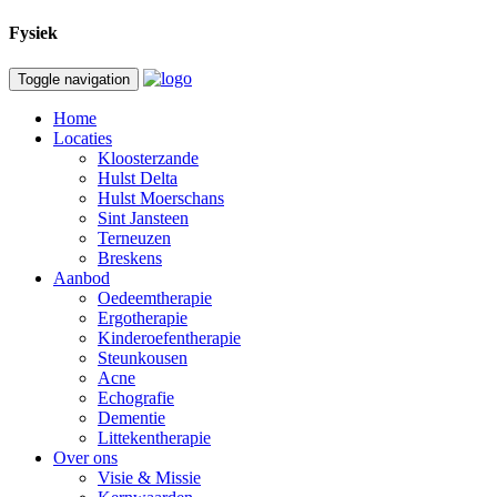
Fysiek
Toggle navigation
Home
Locaties
Kloosterzande
Hulst Delta
Hulst Moerschans
Sint Jansteen
Terneuzen
Breskens
Aanbod
Oedeemtherapie
Ergotherapie
Kinderoefentherapie
Steunkousen
Acne
Echografie
Dementie
Littekentherapie
Over ons
Visie & Missie