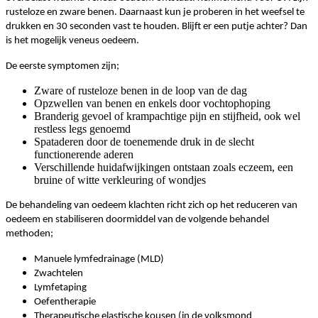
rusteloze en zware benen. Daarnaast kun je proberen in het weefsel te
drukken en 30 seconden vast te houden. Blijft er een putje achter? Dan
is het mogelijk veneus oedeem.
De eerste symptomen zijn;
Zware of rusteloze benen in de loop van de dag
Opzwellen van benen en enkels door vochtophoping
Branderig gevoel of krampachtige pijn en stijfheid, ook wel
restless legs genoemd
Spataderen door de toenemende druk in de slecht
functionerende aderen
Verschillende huidafwijkingen ontstaan zoals eczeem, een
bruine of witte verkleuring of wondjes
De behandeling van oedeem klachten richt zich op het reduceren van
oedeem en stabiliseren doormiddel van de volgende behandel
methoden;
Manuele lymfedrainage (MLD)
Zwachtelen
Lymfetaping
Oefentherapie
Therapeutische elastische kousen (in de volksmond